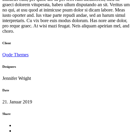
graeci dolorem vituperata, habeo ullum disputando an sit. Veritus um
no qui, at usu quod at inimicuse psum dolor si dicam labore. Meas
iusto oporter and. Ius vitae parte repudi andae, sed an harum simul
interpretaris. Cu vix bore euis modus dolorum. Has nore ame dolor,
pro reque graec. At wisi mazi feugat. Neis aliquam apeirian mel, and
choro.
Client
Qode Themes
Designers
Jennifer Wright
Date
21. Januar 2019
Share