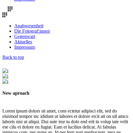
Anabwesenheit
Die Fotograf:innen
Gegenwart
Aktuelles
Impressum
Back to top
New aproach
Lorem ipsum dolors sit amet, cons ectetur adipisci elit, sed do
eiusmod tempor inc ididunt ut labores et dolore ercit ati on ull amco
laboris nisi ut aliqui. Dui aute irur tu dolo end erit in volup tate velit
ese cilu ei dolore eu fugiat. Eam et lucilius delicat. At fabulas
inimicus cum, per quise an. Id per ferri rum mediocrem, mea ne