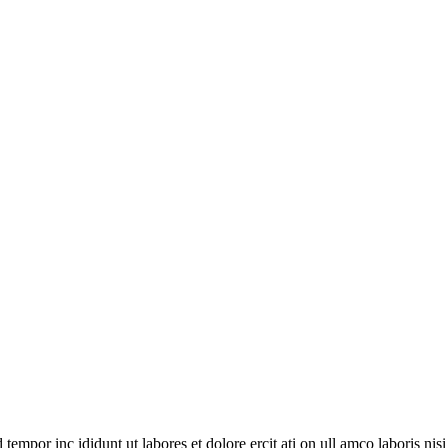
empor inc ididunt ut labores et dolore ercit ati on ull amco laboris nisi ut