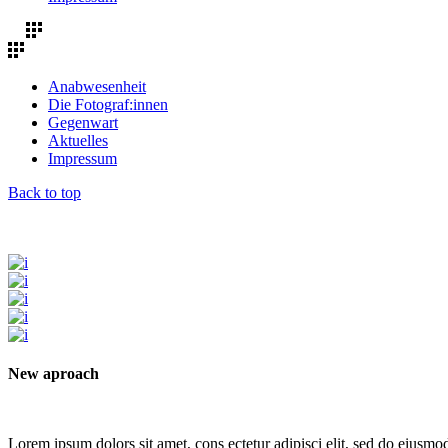
Anabwesenheit
Die Fotograf:innen
Gegenwart
Aktuelles
Impressum
Back to top
New aproach
Lorem ipsum dolors sit amet, cons ectetur adipisci elit, sed do eiusmod t