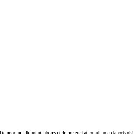
empor inc ididunt ut labores et dolore ercit ati on ull amco laboris nisi ut