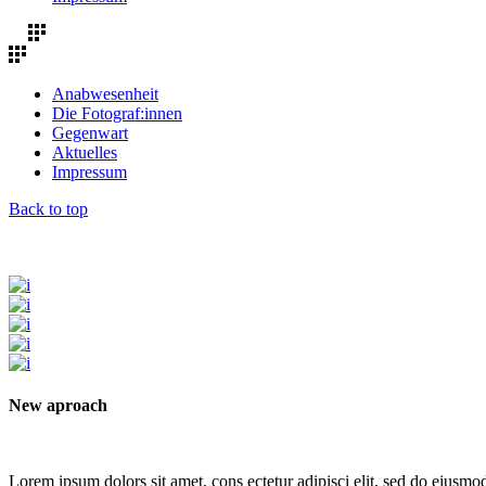
Anabwesenheit
Die Fotograf:innen
Gegenwart
Aktuelles
Impressum
Back to top
New aproach
Lorem ipsum dolors sit amet, cons ectetur adipisci elit, sed do eiusmod t